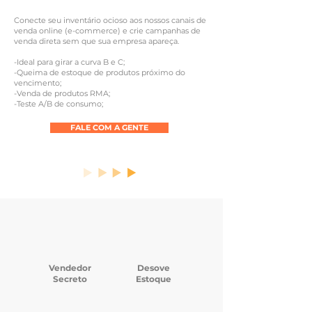
Conecte seu inventário ocioso aos nossos canais de
venda online (e-commerce) e crie campanhas de
venda direta sem que sua empresa apareça.
-Ideal para girar a curva B e C;
-Queima de estoque de produtos próximo do
vencimento;
-Venda de produtos RMA;
-Teste A/B de consumo;
FALE COM A GENTE
Vendedor
Desove
Secreto
Estoque